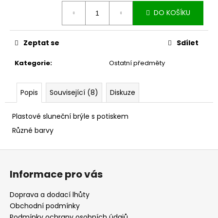
č
Měrná
u
DO KOŠÍKU
cena:
j
e
m
Zeptat se
Sdílet
e
Kategorie
:
Ostatní předměty
DÁMSKÉ
TÍLKO
Popis
Související (8)
Diskuze
"ROSE"
490
Plastové sluneční brýle s potiskem
Kč
Různé barvy
Z
á
Informace pro vás
p
a
Doprava a dodací lhůty
t
Obchodní podmínky
Podmínky ochrany osobních údajů