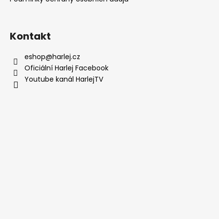
í
Kontakt
eshop
@
harlej.cz
Oficiální Harlej Facebook
Youtube kanál HarlejTV