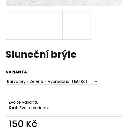
a
j
í
t
?
Sluneční brýle
HLEDAT
VARIANTA
D
o
Zvolte variantu
p
Kód:
Zvolte variantu
o
r
150 Kč
u