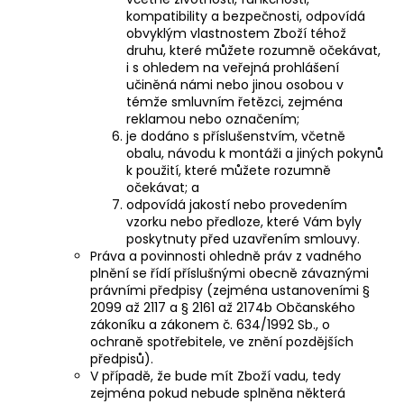
kompatibility a bezpečnosti, odpovídá
obvyklým vlastnostem Zboží téhož
druhu, které můžete rozumně očekávat,
i s ohledem na veřejná prohlášení
učiněná námi nebo jinou osobou v
témže smluvním řetězci, zejména
reklamou nebo označením;
je dodáno s příslušenstvím, včetně
obalu, návodu k montáži a jiných pokynů
k použití, které můžete rozumně
očekávat; a
odpovídá jakostí nebo provedením
vzorku nebo předloze, které Vám byly
poskytnuty před uzavřením smlouvy.
Práva a povinnosti ohledně práv z vadného
plnění se řídí příslušnými obecně závaznými
právními předpisy (zejména ustanoveními §
2099 až 2117 a § 2161 až 2174b Občanského
zákoníku a zákonem č. 634/1992 Sb., o
ochraně spotřebitele, ve znění pozdějších
předpisů).
V případě, že bude mít Zboží vadu, tedy
zejména pokud nebude splněna některá