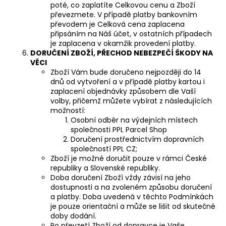
poté, co zaplatíte Celkovou cenu a Zboží
převezmete. V případě platby bankovním
převodem je Celková cena zaplacena
připsáním na Náš účet, v ostatních případech
je zaplacena v okamžik provedení platby.
DORUČENÍ
ZBOŽÍ, PŘECHOD NEBEZPEČÍ ŠKODY NA
VĚCI
Zboží Vám bude doručeno nejpozději do 14
dnů od vytvoření a v případě platby kartou i
zaplacení objednávky způsobem dle Vaší
volby, přičemž můžete vybírat z následujících
možností:
Osobní odběr na výdejních místech
společnosti PPL Parcel Shop
Doručení prostřednictvím dopravních
společností PPL CZ;
Zboží je možné doručit pouze v rámci České
republiky a Slovenské republiky.
Doba doručení Zboží vždy závisí na jeho
dostupnosti a na zvoleném způsobu doručení
a platby. Doba uvedená v těchto Podmínkách
je pouze orientační a může se lišit od skutečné
doby dodání.
Po převzetí Zboží od dopravce je Vaše