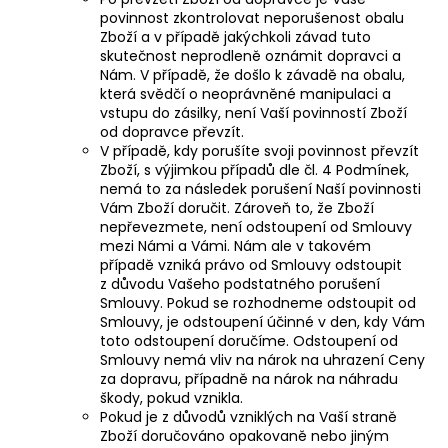
povinnost zkontrolovat neporušenost obalu
Zboží a v případě jakýchkoli závad tuto
skutečnost neprodleně oznámit dopravci a
Nám. V případě, že došlo k závadě na obalu,
která svědčí o neoprávněné manipulaci a
vstupu do zásilky, není Vaší povinností Zboží
od dopravce převzít.
V případě, kdy porušíte svoji povinnost převzít
Zboží, s výjimkou případů dle čl. 4 Podmínek,
nemá to za následek porušení Naší povinnosti
Vám Zboží doručit. Zároveň to, že Zboží
nepřevezmete, není odstoupení od Smlouvy
mezi Námi a Vámi. Nám ale v takovém
případě vzniká právo od Smlouvy odstoupit
z důvodu Vašeho podstatného porušení
Smlouvy. Pokud se rozhodneme odstoupit od
Smlouvy, je odstoupení účinné v den, kdy Vám
toto odstoupení doručíme. Odstoupení od
Smlouvy nemá vliv na nárok na uhrazení Ceny
za dopravu, případně na nárok na náhradu
škody, pokud vznikla.
Pokud je z důvodů vzniklých na Vaší straně
Zboží doručováno opakovaně nebo jiným