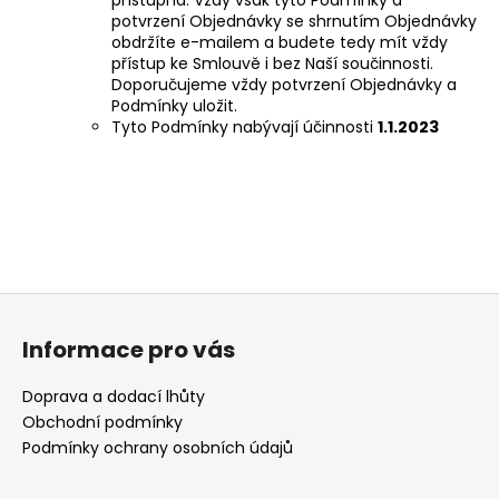
potvrzení Objednávky se shrnutím Objednávky
obdržíte e-mailem a budete tedy mít vždy
přístup ke Smlouvě i bez Naší součinnosti.
Doporučujeme vždy potvrzení Objednávky a
Podmínky uložit.
Tyto Podmínky nabývají účinnosti
1.1.2023
Z
á
Informace pro vás
p
a
Doprava a dodací lhůty
t
Obchodní podmínky
í
Podmínky ochrany osobních údajů