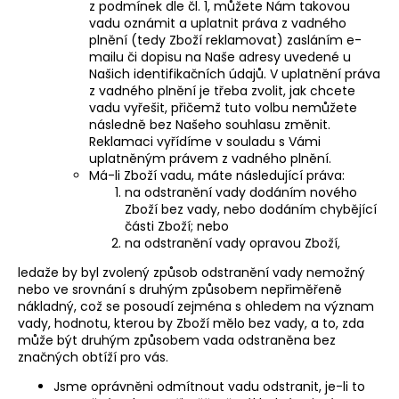
z podmínek dle čl. 1, můžete Nám takovou
vadu oznámit a uplatnit práva z vadného
plnění (tedy Zboží reklamovat) zasláním e-
mailu či dopisu na Naše adresy uvedené u
Našich identifikačních údajů. V uplatnění práva
z vadného plnění je třeba zvolit, jak chcete
vadu vyřešit, přičemž tuto volbu nemůžete
následně bez Našeho souhlasu změnit.
Reklamaci vyřídíme v souladu s Vámi
uplatněným právem z vadného plnění.
Má-li Zboží vadu, máte následující práva:
na odstranění vady dodáním nového
Zboží bez vady, nebo dodáním chybějící
části Zboží; nebo
na odstranění vady opravou Zboží,
ledaže by byl zvolený způsob odstranění vady nemožný
nebo ve srovnání s druhým způsobem nepřiměřeně
nákladný, což se posoudí zejména s ohledem na význam
vady, hodnotu, kterou by Zboží mělo bez vady, a to, zda
může být druhým způsobem vada odstraněna bez
značných obtíží pro vás.
Jsme oprávněni odmítnout vadu odstranit, je-li to