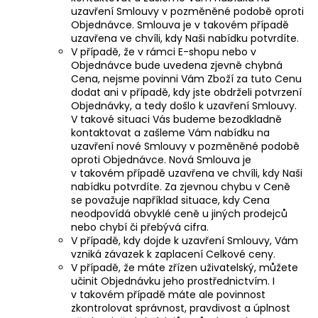
uzavření Smlouvy v pozměněné podobě oproti
Objednávce. Smlouva je v takovém případě
uzavřena ve chvíli, kdy Naši nabídku potvrdíte.
V případě, že v rámci E-shopu nebo v
Objednávce bude uvedena zjevně chybná
Cena, nejsme povinni Vám Zboží za tuto Cenu
dodat ani v případě, kdy jste obdrželi potvrzení
Objednávky, a tedy došlo k uzavření Smlouvy.
V takové situaci Vás budeme bezodkladně
kontaktovat a zašleme Vám nabídku na
uzavření nové Smlouvy v pozměněné podobě
oproti Objednávce. Nová Smlouva je
v takovém případě uzavřena ve chvíli, kdy Naši
nabídku potvrdíte. Za zjevnou chybu v Ceně
se považuje například situace, kdy Cena
neodpovídá obvyklé ceně u jiných prodejců
nebo chybí či přebývá cifra.
V případě, kdy dojde k uzavření Smlouvy, Vám
vzniká závazek k zaplacení Celkové ceny.
V případě, že máte zřízen uživatelský, můžete
učinit Objednávku jeho prostřednictvím. I
v takovém případě máte ale povinnost
zkontrolovat správnost, pravdivost a úplnost