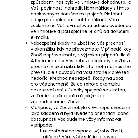
způsobem, než bylo ve Smlouvě dohodnuto, je
Vaší povinností nahradit Nám náklady s tímto
opakovaným doručením spojené. Platební
údaje pro zaplacení těchto nákladů Vám
zašleme na Vaši e-mailovou adresu uvedenou
ve Smlouvě a jsou splatné 14 dnů od doručení
e-mailu.
Nebezpeční škody na Zboží na Vás přechází
v okamžiku, kdy ho převezmete. V případě, kdy
Zboží nepřevezmete, s výjimkou případů dle čl.
4 Podmínek, na Vás nebezpečí škody na Zboží
přechází v okamžiku, kdy jste měli možnost ho
převzít, ale z důvodů na Vaší straně k převzetí
nedošlo. Přechod nebezpečí škody na Zboží
pro Vás znamená, že od tohoto okamžiku
nesete veškeré důsledky spojené se ztrátou,
zničením, poškozením či jakýmkoli
znehodnocením Zboží.
V případě, že Zboží nebylo v E-shopu uvedeno
jako skladem a byla uvedena orientační doba
dostupnosti Vás budeme vždy informovat
v případě:
mimořádného výpadku výroby Zboží,
přičemž Vám vždy sdělíme novou