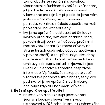
tomu, abyste se seznámili s povahou,
vlastnostmi a funkčností Zboží, tj. způsobem,
jakým byste se se Zbožím seznamovali
v kamenné prodejně. V případě, že jsme Vám
ještě nevrátili Cenu, jsme oprávněni
pohledávku z titulu nákladů započíst na Vaši
pohledávku na vrácení Ceny.
My jsme oprávněni odstoupit od Smlouvy
kdykoliv před tím, než Vám dodáme Zboží,
pokud existují objektivní důvody, proč není
možné Zboží dodat (zejména důvody na
straně třetích osob nebo důvody spočívající
v povaze Zboží), a to i před uplynutím doby
uvedené v čl. 9. Podmínek. Můžeme také od
Smlouvy odstoupit, pokud je zjevné, že jste
uvedli v Objednávce záměrně nesprávné
informace. V případě, že nakupujete zboží
v rámci své podnikatelské činnosti, tedy jako
podnikatel, jsme oprávněni od Smlouvy
odstoupit kdykoli, i bez udání důvodu.
Řešení sporů se spotřebiteli
Nejsme ve vztahu ke kupujícím vázáni
žádnými kodexy chování ve smyslu
ustanovení § 1826 odst. 1 písm. e) Občanského