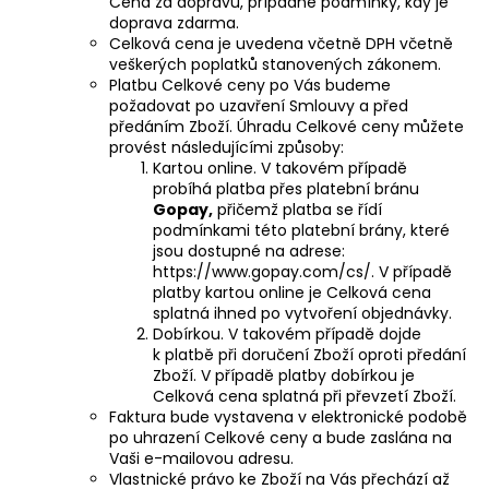
Cena za dopravu, případně podmínky, kdy je
doprava zdarma.
Celková cena je uvedena včetně DPH včetně
veškerých poplatků stanovených zákonem.
Platbu Celkové ceny po Vás budeme
požadovat po uzavření Smlouvy a před
předáním Zboží. Úhradu Celkové ceny můžete
provést následujícími způsoby:
Kartou online. V takovém případě
probíhá platba přes platební bránu
Gopay,
přičemž platba se řídí
podmínkami této platební brány, které
jsou dostupné na adrese:
https://www.gopay.com/cs/. V případě
platby kartou online je Celková cena
splatná ihned po vytvoření objednávky.
Dobírkou. V takovém případě dojde
k platbě při doručení Zboží oproti předání
Zboží. V případě platby dobírkou je
Celková cena splatná při převzetí Zboží.
Faktura bude vystavena v elektronické podobě
po uhrazení Celkové ceny a bude zaslána na
Vaši e-mailovou adresu.
Vlastnické právo ke Zboží na Vás přechází až