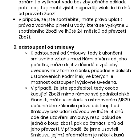
oznámit a vytknout vadu bez zbytečného odkladu
poté, co jste ji mohli zjistit, nejpozději však do tří dnů
od převzetí Zboží.
V případě, že jste spotřebitel, máte právo uplatit
práva z vadného plnění u vady, která se vyskytne u
spotřebního Zboží ve lhůtě 24 měsíců od převzetí
Zboží.
odstoupení od smlouvy
K odstoupení od Smlouvy, tedy k ukončení
smluvního vztahu mezi Námi a Vámi od jeho
počátku, může dojít z důvodů a způsoby
uvedenými v tomto článku, případně v dalších
ustanoveních Podmínek, ve kterých je
možnost odstoupení výslovně uvedena.
V případě, že jste spotřebitel, tedy osoba
kupující Zboží mimo rámec své podnikatelské
činnosti, máte v souladu s ustanovením §1829
občanského zákoníku právo odstoupit od
Smlouvy bez udání důvodu ve lhůtě 14 dnů
ode dne uzavření Smlouvy, resp. pokud se
jedná o koupi zboží, pak do čtrnácti dnů od
jeho převzetí. V případě, že jsme uzavřeli
Smlouvu, jejímž předmětem je několik kusů