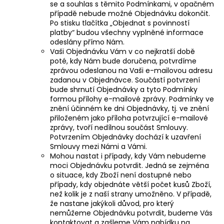
se a souhlas s těmito Podmínkami, v opačném
případě nebude možné Objednávku dokončit.
Po stisku tlačítka „Objednat s povinností
platby“ budou všechny vyplněné informace
odeslány přímo Nám.
Vaši Objednávku Vám v co nejkratší době
poté, kdy Nám bude doručena, potvrdíme
zprávou odeslanou na Vaši e-mailovou adresu
zadanou v Objednávce. Součástí potvrzení
bude shrnutí Objednávky a tyto Podmínky
formou přílohy e-mailové zprávy. Podmínky ve
znění účinném ke dni Objednávky, tj. ve znění
přiloženém jako příloha potvrzující e-mailové
zprávy, tvoří nedílnou součást Smlouvy.
Potvrzením Objednávky dochází k uzavření
Smlouvy mezi Námi a Vámi.
Mohou nastat i případy, kdy Vám nebudeme
moci Objednávku potvrdit. Jedná se zejména
o situace, kdy Zboží není dostupné nebo
případy, kdy objednáte větší počet kusů Zboží,
než kolik je z naší strany umožněno. V případě,
že nastane jakýkoli důvod, pro který
nemůžeme Objednávku potvrdit, budeme Vás
kontaktovat a zašleme Vám nabídku na