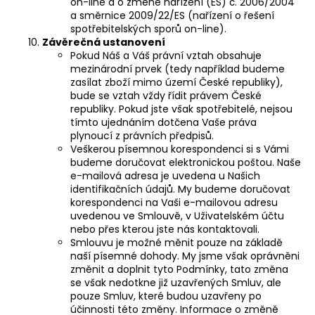
on-line a o změně nařízení (ES) č. 2006/2004
a směrnice 2009/22/ES (nařízení o řešení
spotřebitelských sporů on-line).
Závěrečná ustanovení
Pokud Náš a Váš právní vztah obsahuje
mezinárodní prvek (tedy například budeme
zasílat zboží mimo území České republiky),
bude se vztah vždy řídit právem České
republiky. Pokud jste však spotřebitelé, nejsou
tímto ujednáním dotčena Vaše práva
plynoucí z právních předpisů.
Veškerou písemnou korespondenci si s Vámi
budeme doručovat elektronickou poštou. Naše
e-mailová adresa je uvedena u Našich
identifikačních údajů. My budeme doručovat
korespondenci na Vaši e-mailovou adresu
uvedenou ve Smlouvě, v Uživatelském účtu
nebo přes kterou jste nás kontaktovali.
Smlouvu je možné měnit pouze na základě
naší písemné dohody. My jsme však oprávněni
změnit a doplnit tyto Podmínky, tato změna
se však nedotkne již uzavřených Smluv, ale
pouze Smluv, které budou uzavřeny po
účinnosti této změny. Informace o změně