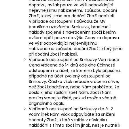
dopravu, avšak pouze ve výši odpovídající
nejlevnějšímu nabízenému způsobu dodání
Zboží, který jsme pro dodání Zboží nabízeli.
V případě odstoupení z důvodu, že My
porušíme uzavřenou Smlouvu, hradíme i
náklady spojené s navrácením zboží k Nám,
ovšem opět pouze do výše Ceny za dopravu
ve výši odpovídající nejlevnějšímu
nabízenému způsobu dodání Zboží, který jsme
při dodání Zboží nabízeli.
V případě odstoupení od Smlouvy Vám bude
Cena vrácena do 14 dnů ode dne účinnosti
odstoupení na účet, ze kterého byla připsána,
případně na účet zvolený odstoupení od
Smlouvy. Částka však nebude vrácena dříve,
než Zboží obdržíme, nebo Nám prokážete, že
došlo k jeho zaslání zpět Nám. Zboží Nám
prosím vracejte čisté, pokud možno včetně
originálního obalu.
V případě odstoupení od Smlouvy dle čl. 2
Podmínek Nám však odpovídáte za snížení
hodnoty Zboží, které vzniklo v důsledku
nakládání s tímto zbožím jinak, než je nutné k