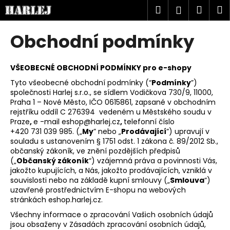
K
Přejít
Hledat
Náku
M
Přihlášen
na
o
obsah
Zpět
Zpět
košík
š
Obchodní podmínky
í
C
k
o
VŠEOBECNÉ OBCHODNÍ PODMÍNKY pro e-shopy
p
Tyto všeobecné obchodní podmínky (“
Podmínky
”)
společnosti Harlej s.r.o., se sídlem Vodičkova 730/9, 11000,
o
Praha 1 – Nové Město, IČO 0615861, zapsané v obchodním
t
rejstříku oddíl C 276394 vedeném u Městského soudu v
ř
Praze
,
e -mail eshop@harlej.cz
,
telefonní číslo
+420 731 039 985. („
My
” nebo „
Prodávající
”) upravují v
e
souladu s ustanovením § 1751 odst. 1 zákona č. 89/2012 Sb.,
b
občanský zákoník, ve znění pozdějších předpisů
u
(„
Občanský zákoník
“) vzájemná práva a povinnosti Vás,
jakožto kupujících, a Nás, jakožto prodávajících, vzniklá v
j
souvislosti nebo na základě kupní smlouvy („
Smlouva
“)
e
uzavřené prostřednictvím E-shopu na webových
stránkách eshop.harlej.cz.
t
e
Všechny informace o zpracování Vašich osobních údajů
jsou obsaženy v Zásadách zpracování osobních údajů,
n