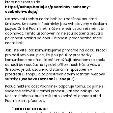
která naleznete zde
a
https://eshop.harlej.cz/podminky-ochrany-
j
osobnich-udaju/
í
Ustanovení těchto Podmínek jsou nedílnou součástí
Smlouvy. Smlouva a Podmínky jsou vyhotoveny v českém
t
jazyce. Znění Podmínek můžeme jednostranně měnit či
?
doplňovat. Tímto ustanovením nejsou dotčena práva a
povinnosti vzniklá po dobu účinnosti předchozího znění
Podmínek.
Jak jistě víte, tak komunikujeme primárně na dálku. Proto i
pro naši Smlouvu platí, že jsou použity prostředky
HLEDAT
komunikace na dálku, které umožňují, abychom se spolu
dohodli bez současné fyzické přítomnosti Nás a Vás, a
Smlouva je tak uzavřena distančním způsobem v
prostředí E-shopu, a to prostřednictvím rozhraní webové
stránky („
webové rozhraní E-shopu
“).
D
o
Pokud některá část Podmínek odporuje tomu, co jsme si
p
společně schválili v rámci procesu Vašeho nákupu na
Našem E-shopu, bude mít tato konkrétní dohoda před
o
Podmínkami přednost.
r
u
NĚKTERÉ DEFINICE