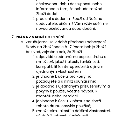
očekávanou dobu dostupnosti nebo
informace o tom, že nebude možné
Zboží dodat;
prodlení s dodáním Zboží od Našeho
dodavatele, přičemž Vám vždy sdělíme
novou očekávanou dobu dodání.
PRÁVA
Z VADNÉHO PLNĚNÍ
Zaručujeme, že v době přechodu nebezpečí
škody na Zboží podle čl. 7 Podmínek je Zboží
bez vad, zejména pak, že Zboží:
odpovídá ujednanému popisu, druhu a
množství, jakož i jakosti, funkčnosti,
kompatibilitě, interoperabilitě a jiným
ujednaným vlastnostem;
je vhodné k účelu, pro který ho
požadujete a s nímž souhlasíme;
je dodáno s ujednaným příslušenstvím a
pokyny k použití, včetně návodu k
montáži nebo instalaci;
je vhodné k účelu, k němuž se Zboží
tohoto druhu obvykle používá;
množstvím, jakostí a dalšími vlastnostmi,
včetně životnosti, funkčnosti,