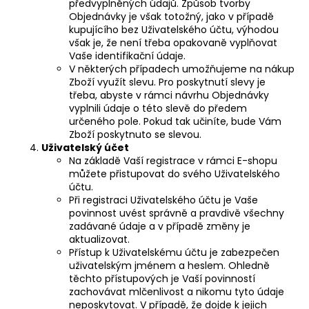
předvyplněných údajů. Způsob tvorby
Objednávky je však totožný, jako v případě
kupujícího bez Uživatelského účtu, výhodou
však je, že není třeba opakovaně vyplňovat
Vaše identifikační údaje.
V některých případech umožňujeme na nákup
Zboží využít slevu. Pro poskytnutí slevy je
třeba, abyste v rámci návrhu Objednávky
vyplnili údaje o této slevě do předem
určeného pole. Pokud tak učiníte, bude Vám
Zboží poskytnuto se slevou.
Uživatelský
účet
Na základě Vaší registrace v rámci E-shopu
můžete přistupovat do svého Uživatelského
účtu.
Při registraci Uživatelského účtu je Vaše
povinnost uvést správně a pravdivě všechny
zadávané údaje a v případě změny je
aktualizovat.
Přístup k Uživatelskému účtu je zabezpečen
uživatelským jménem a heslem. Ohledně
těchto přístupových je Vaší povinností
zachovávat mlčenlivost a nikomu tyto údaje
neposkytovat. V případě, že dojde k jejich