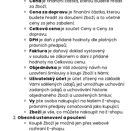
č
Cena
je finanční částka, kterou budete hradit
u
za Zboží;
Cena za dopravu
je finanční částka, kterou
j
budete hradit za doručení Zboží, a to včetně
e
ceny za jeho zabalení;
m
Celková cena
je součet Ceny a Ceny za
e
dopravu;
DPH
je daň z přidané hodnoty dle platných
právních předpisů;
DÁMSKÉ
Faktura
je daňový doklad vystavený
TRIČKO
v souladu se zákonem o dani z přidané
"VÍRA"
hodnoty na Celkovou cenu;
Objednávka
je Váš závazný návrh na
490
Kč
uzavření Smlouvy o koupi Zboží s Námi;
Uživatelský účet
je účet zřízený na základě
Vámi sdělených údajů, jež umožňuje uchování
zadaných údajů a uchovávání historie
objednaného Zboží a uzavřených Smluv;
Vy
jste osoba nakupující na Našem E-shopu,
právními předpisy označovaná jako kupující;
Zboží
je vše, co můžete nakoupit na E-shopu.
Obecná ustanovení a poučení
Koupě Zboží je možná jen přes webové
rozhraní E-shopu.