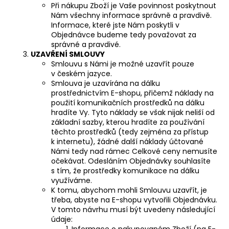
Při nákupu Zboží je Vaše povinnost poskytnout
Nám všechny informace správně a pravdivě.
Informace, které jste Nám poskytli v
Objednávce budeme tedy považovat za
správné a pravdivé.
UZAVŘENÍ SMLOUVY
Smlouvu s Námi je možné uzavřít pouze
v českém jazyce.
Smlouva je uzavírána na dálku
prostřednictvím E-shopu, přičemž náklady na
použití komunikačních prostředků na dálku
hradíte Vy. Tyto náklady se však nijak neliší od
základní sazby, kterou hradíte za používání
těchto prostředků (tedy zejména za přístup
k internetu), žádné další náklady účtované
Námi tedy nad rámec Celkové ceny nemusíte
očekávat. Odesláním Objednávky souhlasíte
s tím, že prostředky komunikace na dálku
využíváme.
K tomu, abychom mohli Smlouvu uzavřít, je
třeba, abyste na E-shopu vytvořili Objednávku.
V tomto návrhu musí být uvedeny následující
údaje:
Informace o nakupovaném Zboží (na E-