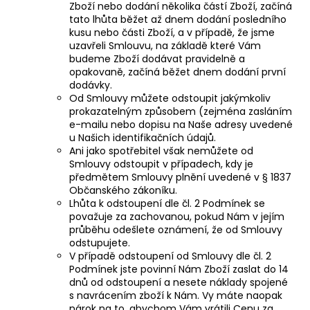
Zboží nebo dodání několika částí Zboží, začíná
tato lhůta běžet až dnem dodání posledního
kusu nebo části Zboží, a v případě, že jsme
uzavřeli Smlouvu, na základě které Vám
budeme Zboží dodávat pravidelně a
opakovaně, začíná běžet dnem dodání první
dodávky.
Od Smlouvy můžete odstoupit jakýmkoliv
prokazatelným způsobem (zejména zasláním
e-mailu nebo dopisu na Naše adresy uvedené
u Našich identifikačních údajů.
Ani jako spotřebitel však nemůžete od
Smlouvy odstoupit v případech, kdy je
předmětem Smlouvy plnění uvedené v § 1837
Občanského zákoníku.
Lhůta k odstoupení dle čl. 2 Podmínek se
považuje za zachovanou, pokud Nám v jejím
průběhu odešlete oznámení, že od Smlouvy
odstupujete.
V případě odstoupení od Smlouvy dle čl. 2
Podmínek jste povinní Nám Zboží zaslat do 14
dnů od odstoupení a nesete náklady spojené
s navrácením zboží k Nám. Vy máte naopak
nárok na to, abychom Vám vrátili Cenu za