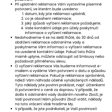
Při uplatnění reklamace Vám vystavíme písemné
potvrzení, ve kterém bude uvedeno:
datum, kdy jste reklamaci uplatnili;
co je obsahem reklamace;
jaký způsob vyřízení reklamace požadujete;
Vaše kontaktní údaje pro účely poskytnutí
informace o vyřízení reklamace.
Nedohodneme-li se na delší lhůtě, do 30 dnů od
obdržení reklamace odstraníme vady a
poskytneme Vám informaci o vyřízení reklamace
na uvedené kontaktní údaje. Pokud tato lhůta
marně uplyne, můžete odstoupit od Smlouvy nebo
požadovat přiměřenou slevu.
O vyřízení reklamace Vás budeme informovat e-
mailem a vydáme Vám potvrzení o datu a způsobu
vyřízení reklamace. Pokud je reklamace oprávněná,
náleží Vám náhrada účelně vynaložených nákladů.
Tyto náklady jste povinni prokázat, např. účtenkami
či potvrzeními o ceně za dopravu. V případě, že
došlo k odstranění vady dodáním nového Zboží, je
Vaší povinností Nám původní Zboží vrátit, náklady
na toto vrácení však hradíme My.
V případě, že jste podnikateli, je Vaší povinností