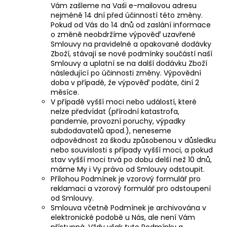
Vám zašleme na Vaši e-mailovou adresu
nejméně 14 dní před účinností této změny.
Pokud od Vás do 14 dnů od zaslání informace
o změně neobdržíme výpověď uzavřené
Smlouvy na pravidelné a opakované dodávky
Zboží, stávají se nové podmínky součástí naší
Smlouvy a uplatní se na další dodávku Zboží
následující po účinnosti změny. Výpovědní
doba v případě, že výpověď podáte, činí 2
měsíce.
V případě vyšší moci nebo událostí, které
nelze předvídat (přírodní katastrofa,
pandemie, provozní poruchy, výpadky
subdodavatelů apod.), neneseme
odpovědnost za škodu způsobenou v důsledku
nebo souvislosti s případy vyšší moci, a pokud
stav vyšší moci trvá po dobu delší než 10 dnů,
máme My i Vy právo od Smlouvy odstoupit.
Přílohou Podmínek je vzorový formulář pro
reklamaci a vzorový formulář pro odstoupení
od Smlouvy.
Smlouva včetně Podmínek je archivována v
elektronické podobě u Nás, ale není Vám
přístupná. Vždy však tyto Podmínky a