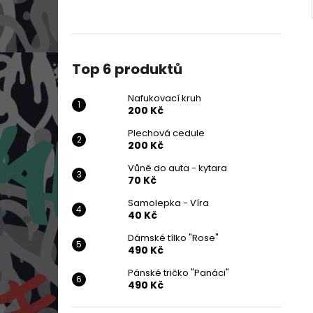
Top 6 produktů
Nafukovací kruh
200 Kč
Plechová cedule
200 Kč
Vůně do auta - kytara
70 Kč
Samolepka - Víra
40 Kč
Dámské tílko "Rose"
490 Kč
Pánské tričko "Panáci"
490 Kč