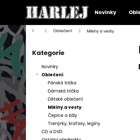
K
Přejít
na
o
Novinky
Obl
obsah
Zpět
Zpět
š
do
do
í
Domů
Oblečení
Mikiny a vesty
k
obchodu
obchodu
P
o
Kategorie
Přeskočit
s
kategorie
t
Novinky
r
Oblečení
a
Pánská trička
n
Dámská trička
n
Dětské oblečení
í
Mikiny a vesty
p
Čepice a šály
a
Trenýrky, kraťasy, legíny
n
CD a DVD
NAFUKOVACÍ KRUH
e
Ostatní předměty