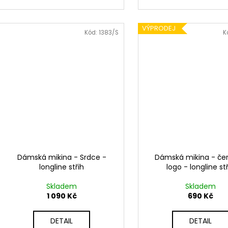
VÝPRODEJ
Kód:
1383/S
K
Dámská mikina - Srdce -
Dámská mikina - če
longline střih
logo - longline st
Skladem
Skladem
1 090 Kč
690 Kč
DETAIL
DETAIL