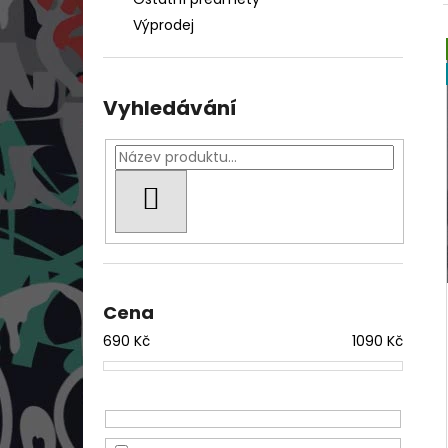
200 Kč
l
Výprodej
Vyhledávání
HLEDAT
Cena
690
Kč
1090
Kč