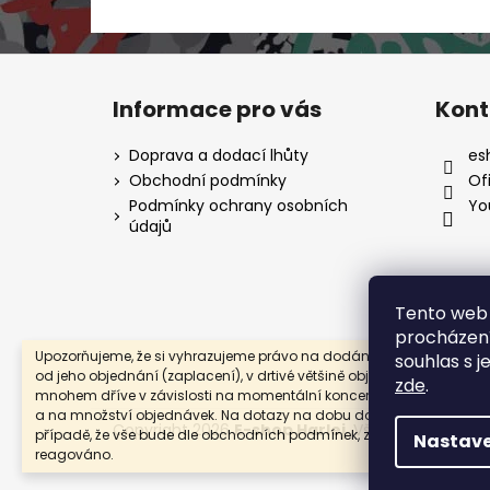
Z
á
Informace pro vás
Kont
p
a
Doprava a dodací lhůty
es
t
Obchodní podmínky
Of
í
Podmínky ochrany osobních
Yo
údajů
Tento web 
procházení
Upozorňujeme, že si vyhrazujeme právo na dodání zboží až do 14d
souhlas s j
od jeho objednání (zaplacení), v drtivé většině objednávky odesílá
zde
.
mnohem dříve v závislosti na momentální koncertní vytíženosti kap
a na množství objednávek. Na dotazy na dobu dodání zboží nebud
Copyright 2026
E-shop Harlej
. Všechna práva v
případě, že vše bude dle obchodních podmínek, z tohoto důvodu
Nastave
reagováno.