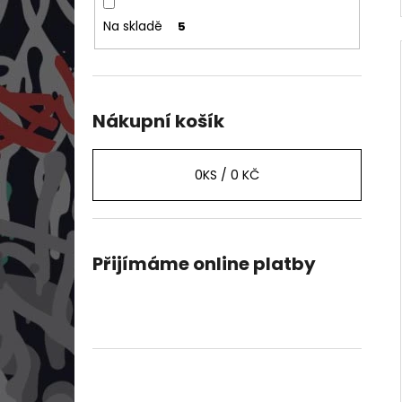
Na skladě
5
Nákupní košík
0
KS /
0 KČ
Přijímáme online platby