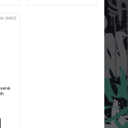
ód:
1295/S
rvené
řih