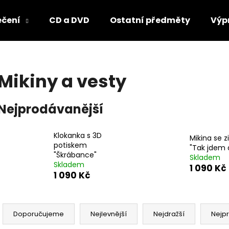
ečení
CD a DVD
Ostatní předměty
Výp
Co potřebujete najít?
Mikiny a vesty
HLEDAT
Nejprodávanější
Klokanka s 3D
Doporučujeme
Mikina se 
potiskem
"Tak jdem 
"Škrábance"
Skladem
Skladem
1 090 Kč
1 090 Kč
Ř
a
Doporučujeme
Nejlevnější
Nejdražší
Nejp
PLECHOVÁ CEDULE
VŮNĚ DO AUTA 
z