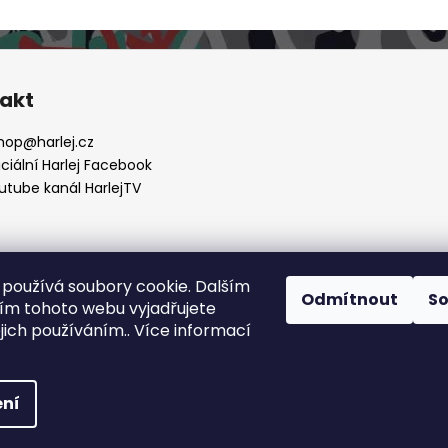
s
u
akt
hop
@
harlej.cz
iciální Harlej Facebook
utube kanál HarlejTV
používá soubory cookie. Dalším
Odmítnout
S
m tohoto webu vyjadřujete
Harlej.cz
Fanklub Harlej
nů
ejich používáním.. Více informací
me
ely
e, v
yhrazena.
ní