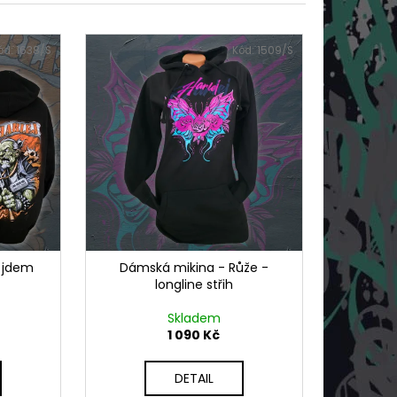
ód:
1638/S
Kód:
1509/S
k jdem
Dámská mikina - Růže -
longline střih
Skladem
1 090 Kč
DETAIL