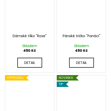
a
j
í
t
?
Dámské tílko "Rose"
Pánské tričko "Panáci"
Skladem
Skladem
490 Kč
490 Kč
HLEDAT
DETAIL
DETAIL
VÝPRODEJ
NOVINKA
D
o
TIP
p
o
r
u