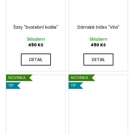
č
u
j
e
m
Šaty "Svatební košile"
Dámské tričko "Víra"
e
Skladem
Skladem
490 Kč
490 Kč
PLECHOVÁ
CEDULE
DETAIL
DETAIL
200
Kč
NOVINKA
NOVINKA
TIP
TIP