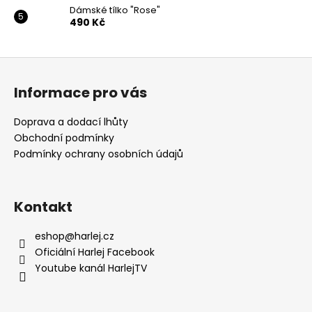
Dámské tílko "Rose"
490 Kč
Z
á
Informace pro vás
p
a
Doprava a dodací lhůty
t
Obchodní podmínky
í
Podmínky ochrany osobních údajů
Kontakt
eshop
@
harlej.cz
Oficiální Harlej Facebook
Youtube kanál HarlejTV