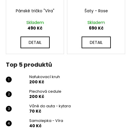
Pánské tričko "Víra"
Šaty - Rose
Skladem
Skladem
490 Kč
690 Kč
DETAIL
DETAIL
Top 5 produktů
Nafukovací kruh
200 Kč
Plechová cedule
200 Kč
Vůně do auta - kytara
70 Kč
Samolepka - Víra
40 Kč