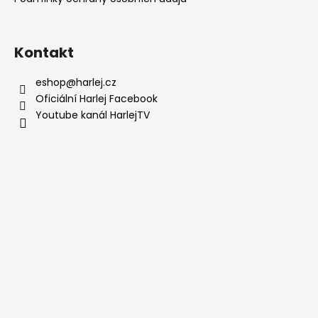
í
Kontakt
eshop
@
harlej.cz
Oficiální Harlej Facebook
Youtube kanál HarlejTV