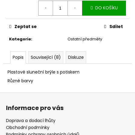
č
Měrná
u
DO KOŠÍKU
cena:
j
e
m
Zeptat se
Sdílet
e
Kategorie
:
Ostatní předměty
SAMOLEPKA
-
Popis
Související (8)
Diskuze
VÍRA
40
Plastové sluneční brýle s potiskem
Kč
Různé barvy
Z
á
Informace pro vás
p
a
Doprava a dodací lhůty
t
Obchodní podmínky
Podmínky ochrany osobních údajů