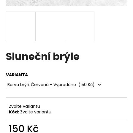
a
j
í
t
?
Sluneční brýle
HLEDAT
VARIANTA
D
o
Zvolte variantu
p
Kód:
Zvolte variantu
o
r
150 Kč
u