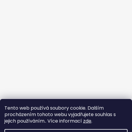
Tento web používá soubory cookie. Dalším
procházením tohoto webu vyjadřujete souhlas s
jejich používáním.. Více informací
zde
.
Harlej.cz
Fanklub Harlej
Upozorňujeme, že si vyhrazujeme právo na dodání zboží až