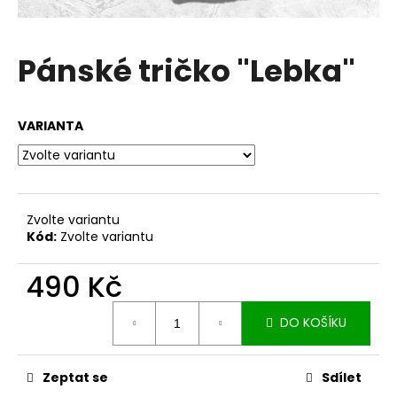
a
j
Pánské tričko "Lebka"
í
t
?
VARIANTA
HLEDAT
Zvolte variantu
Kód:
Zvolte variantu
490 Kč
D
o
Měrná
p
DO KOŠÍKU
cena:
o
r
u
Zeptat se
Sdílet