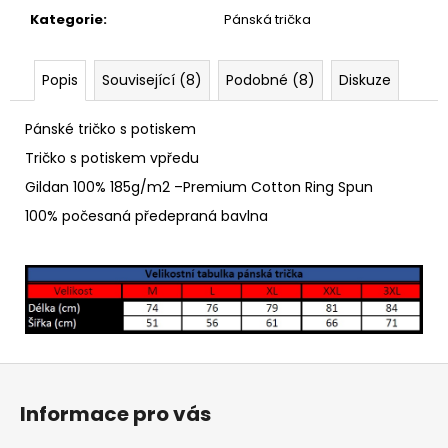
č
Kategorie
:
Pánská trička
u
j
e
Popis
Související (8)
Podobné (8)
Diskuze
m
e
Pánské tričko s potiskem
Tričko s potiskem vpředu
ZAPALOVAČ
Gildan 100% 185g/m2 –Premium Cotton Ring Spun
40
Kč
100% počesaná předepraná bavlna
Z
á
Informace pro vás
p