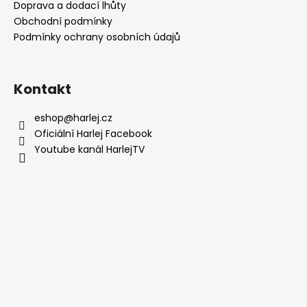
a
Doprava a dodací lhůty
t
Obchodní podmínky
í
Podmínky ochrany osobních údajů
Kontakt
eshop
@
harlej.cz
Oficiální Harlej Facebook
Youtube kanál HarlejTV