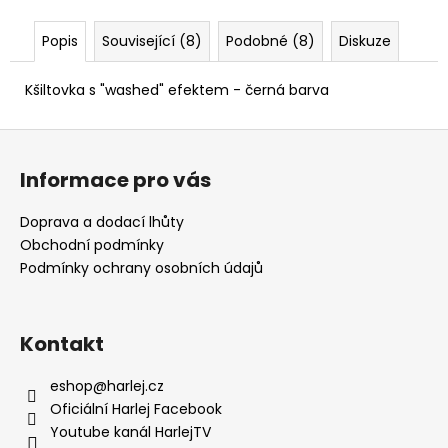
č
u
Popis
Související (8)
Podobné (8)
Diskuze
j
e
m
Kšiltovka s "washed" efektem - černá barva
e
Z
á
ZAPALOVAČ
Informace pro vás
p
40
a
Kč
Doprava a dodací lhůty
t
Obchodní podmínky
í
Podmínky ochrany osobních údajů
Kontakt
eshop
@
harlej.cz
Oficiální Harlej Facebook
Youtube kanál HarlejTV