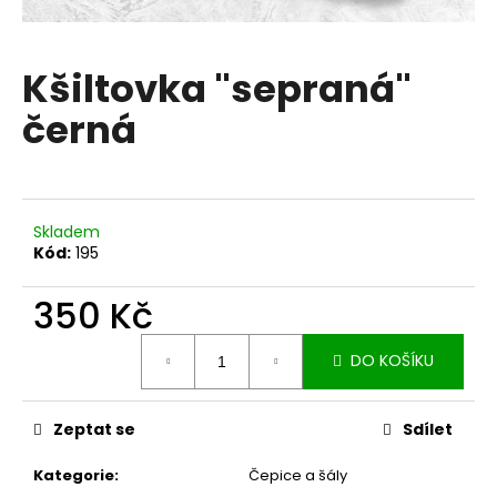
a
j
Kšiltovka "sepraná"
í
t
černá
?
Skladem
Kód:
195
HLEDAT
350 Kč
Měrná
D
DO KOŠÍKU
cena:
o
p
o
Zeptat se
Sdílet
r
u
Kategorie
:
Čepice a šály