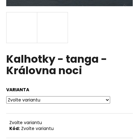
a
j
í
t
?
Kalhotky - tanga -
Královna noci
HLEDAT
VARIANTA
D
o
p
o
Zvolte variantu
r
Kód:
Zvolte variantu
u