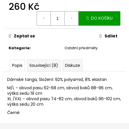
č
260 Kč
u
j
Měrná
DO KOŠÍKU
e
cena:
m
e
Zeptat se
Sdílet
Kategorie
:
Ostatní předměty
PLECHOVÁ
CEDULE
200
Popis
Související (8)
Diskuze
Kč
Dámské tanga, Složení: 92% polyamid, 8% elastan
M/L - obvod pasu 62-68 cm, obvod boků 88-96 cm,
výška sedu 19 cm
XL /XXL - obvod pasu 74-82 cm, obvod boků 96-102 cm,
výška sedu 20 cm
Černé
Z