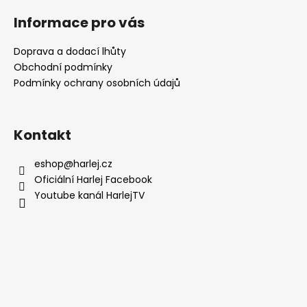
á
Informace pro vás
p
a
Doprava a dodací lhůty
t
Obchodní podmínky
í
Podmínky ochrany osobních údajů
Kontakt
eshop
@
harlej.cz
Oficiální Harlej Facebook
Youtube kanál HarlejTV