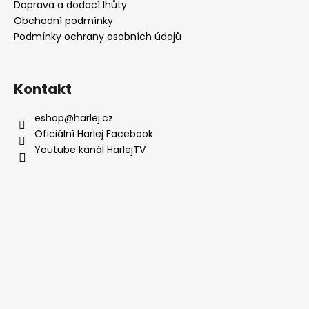
a
Doprava a dodací lhůty
t
Obchodní podmínky
í
Podmínky ochrany osobních údajů
Kontakt
eshop
@
harlej.cz
Oficiální Harlej Facebook
Youtube kanál HarlejTV