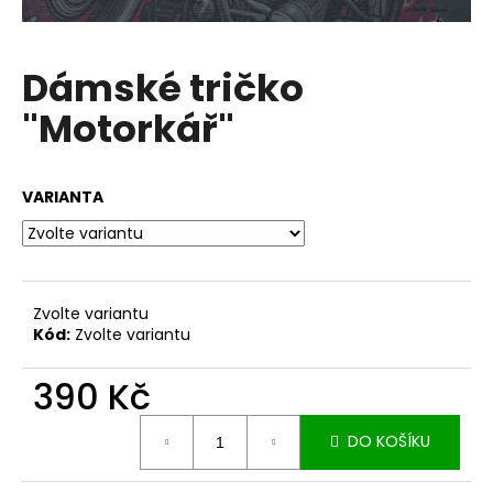
a
j
Dámské tričko
í
t
"Motorkář"
?
VARIANTA
HLEDAT
Zvolte variantu
Kód:
Zvolte variantu
D
o
390 Kč
p
o
Měrná
DO KOŠÍKU
r
cena:
u