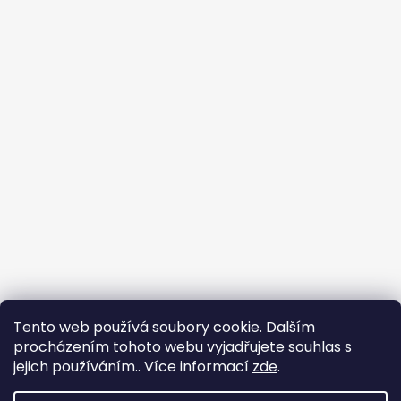
Tento web používá soubory cookie. Dalším
procházením tohoto webu vyjadřujete souhlas s
jejich používáním.. Více informací
zde
.
Harlej.cz
Fanklub Harlej
Upozorňujeme, že si vyhrazujeme právo na dodání zboží až
do 14dnů od jeho objednání (zaplacení), v drtivé většině