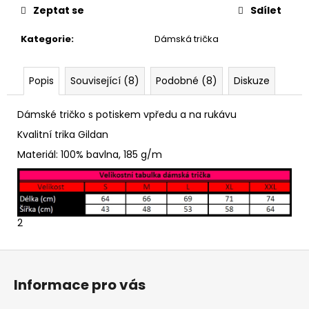
č
Zeptat se
Sdílet
u
j
Kategorie
:
Dámská trička
e
m
e
Popis
Související (8)
Podobné (8)
Diskuze
Dámské tričko s potiskem vpředu a na rukávu
NAFUKOVACÍ
KRUH
Kvalitní trika Gildan
200
Materiál: 100% bavlna, 185 g/m
Kč
2
Z
á
Informace pro vás
p